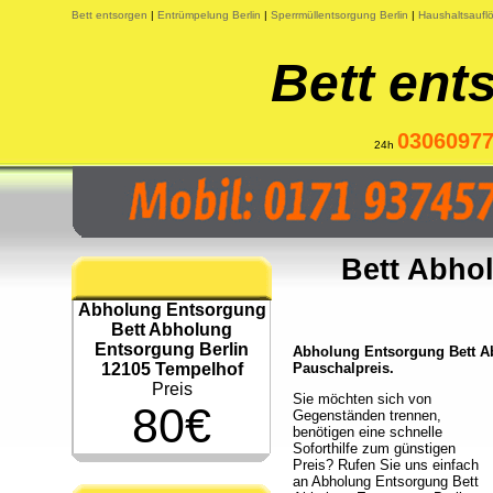
Bett entsorgen
|
Entrümpelung Berlin
|
Sperrmüllentsorgung Berlin
|
Haushaltsauflö
Bett ent
0306097
24h
Bett Abho
Abholung Entsorgung
Bett Abholung
Entsorgung Berlin
Abholung Entsorgung Bett Ab
12105 Tempelhof
Pauschalpreis.
Preis
Sie möchten sich von
80€
Gegenständen trennen,
benötigen eine schnelle
Soforthilfe zum günstigen
Preis? Rufen Sie uns einfach
an Abholung Entsorgung Bett