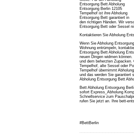
Entsorgung Bett Abholung
Entsorgung Berlin 12105
Tempelhof ist ihre Abholung
Entsorgung Bett garantiert in
den richtigen Händen. Wir vers
Entsorgung Bett oder Sessel n
Kontaktieren Sie Abholung Ents
Wenn Sie Abholung Entsorgung 
Wohnung entrümpeln, kontaktier
Entsorgung Bett Abholung Ents
neuen Dingen widmen können. Pr
und dem beherzten Zupacken. O
Tempelhof, alte Sessel oder Po
Tempelhof übernimmt Abholung E
und das werden Sie garantiert s
Abholung Entsorgung Bett Abho
Bett Abholung Entsorgung Berl
sofort Express_Abholung Komple
Schnellservice zum Pauschalp
rufen Sie jetzt an. Ihre bett-
#BettBerlin