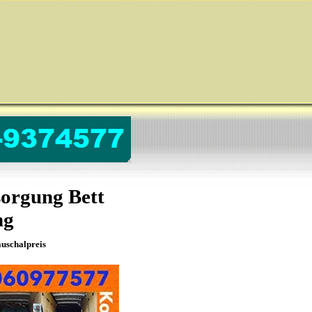
sorgung Bett
ng
uschalpreis