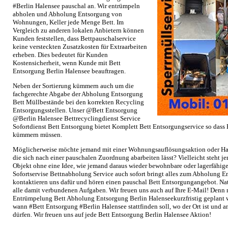
#Berlin Halensee pauschal an. Wir entrümpeln
abholen und Abholung Entsorgung von
Wohnungen, Keller jede Menge Bett. Im
Vergleich zu anderen lokalen Anbietern können
Kunden feststellen, dass Bettpauschalservice
keine versteckten Zusatzkosten für Extraarbeiten
erheben. Dies bedeutet für Kunden
Kostensicherheit, wenn Kunde mit Bett
Entsorgung Berlin Halensee beauftragen.
Neben der Sortierung kümmern auch um die
fachgerechte Abgabe der Abholung Entsorgung
Bett Müllbestände bei den korrekten Recycling
Entsorgungsstellen. Unser @Bett Entsorgung
@Berlin Halensee Bettrecyclingdienst Service
Sofortdienst Bett Entsorgung bietet Komplett Bett Entsorgungservice so dass
kümmern müssen.
Möglicherweise möchte jemand mit einer Wohnungsauflösungsaktion oder Ha
die sich nach einer pauschalen Zuordnung abarbeiten lässt? Vielleicht steht 
Objekt ohne eine Idee, wie jemand daraus wieder bewohnbare oder lagerfähi
Sofortservise Bettnabholung Service auch sofort bringt alles zum Abholung E
kontaktieren uns dafür und hören einen pauschal Bett Entsorgungangebot. N
alle damit verbundenen Aufgaben. Wir freuen uns auch auf Ihre E-Mail! Denn
Entrümpelung Bett Abholung Entsorgung Berlin Halenseekurzfristig geplant w
wann #Bett Entsorgung #Berlin Halensee stattfinden soll, wo der Ort ist und
dürfen. Wir freuen uns auf jede Bett Entsorgung Berlin Halensee Aktion!