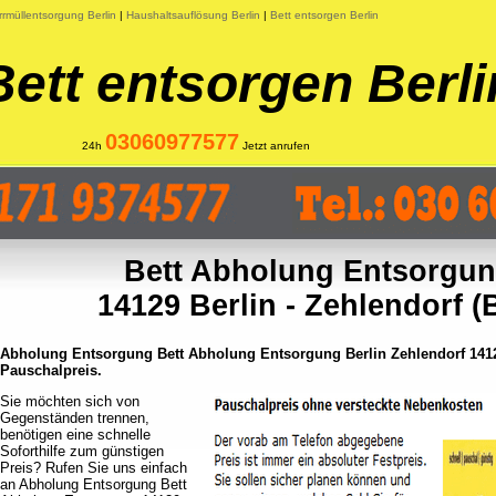
rmüllentsorgung Berlin
|
Haushaltsauflösung Berlin
|
Bett entsorgen Berlin
Bett entsorgen Berli
03060977577
24h
Jetzt anrufen
Bett Abholung Entsorgun
14129 Berlin - Zehlendorf (B
Abholung Entsorgung Bett Abholung Entsorgung Berlin Zehlendorf 14129
Pauschalpreis.
Sie möchten sich von
Gegenständen trennen,
benötigen eine schnelle
Soforthilfe zum günstigen
Preis? Rufen Sie uns einfach
an Abholung Entsorgung Bett