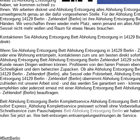
etwas zu Abholung Entsorgung
haben, wir kommen schnell zu
Ihnen. Wir arbeiten diskret und Abholung Entsorgung alles Abholung Entsorgu
umweltgerecht genau an der dafür vorgesehenen Stelle. Für der Abholung En
Entsorgung 14129 Berlin - Zehlendorf (Berlin) ist ihre Abholung Entsorgung Bet
Händen. Wir verschaffen Ihnen wieder mehr Platz, wenn jemand ein altes Ab
Sessel nicht mehr wollen und Raum für etwas Neues brauchen.
Kontaktieren Sie Abholung Entsorgung Bett Abholung Entsorgung in 14129 Berl
direkt.
Wenn Sie Abholung Entsorgung Bett Abholung Entsorgung in 14129 Berlin - Z
oder eine Wohnung entrümpeln, kontaktieren zum uns am besten direkt sofort
Abholung Entsorgung Bett Abholung Entsorgung Berlin Zehlendorf 14129 schn
Kunde neuen Dingen widmen können. Profitieren von den fairen Preisen eben
Schnelligkeit und dem beherzten Zupacken. Ob alte Abholung Entsorgung Be
14129 Berlin - Zehlendorf (Berlin), alte Sessel oder Polsterbett, Abholung En
Entsorgung 14129 Berlin - Zehlendorf (Berlin) übernimmt Abholung Entsorgun
zufrieden mit unserer Arbeit sind - und das werden Sie garantiert sein - könne
empfehlen oder jederzeit erneut mit einer Abholung Entsorgung Bett Abholung
- Zehlendorf (Berlin) beauftragen.
Bett Abholung Entsorgung Berlin Komplettservice Abholung Entsorgung Bett 
sofort Express_Abholung Komplettservice preiswert schnell ohne Vorbestellu
Schnellservice zum Pauschalpreis
Bett Abholung Entsorgung Berlin
wir haben
rufen Sie jetzt an. Ihre bett-entsorgen.entruempelungwohnungen.de Service.
#BettBerlin