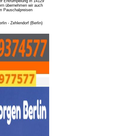
der Entrümpelung in 14129
Gern übernehmen wir auch
um Pauschalpreisen
in - Zehlendorf (Berlin)