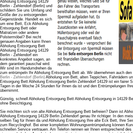
Abholung Entsorgung 14129
Berlin - Zehlendorf (Berlin) und
schildern Sie uns Umfang und
Größe der zu entsorgenden
Gegenstände. Handelt es sich
um eine Bett, Eck Abholung
Entsorgung Bett oder
Matratzen oder andere
Polstermöbel? Bei recht
genauen Angaben kann Ihnen
Abholung Entsorgung Bett
Abholung Entsorgung 14129
Berlin - Zehlendorf ein
konkretes Angebot sagen, an
dem garantiert pauschal wird.
Wir sind im Handumdrehen da
zum entrümpeln Ihr Abholung Entsorgung Bett ab. Wir übernehmen auch den
Berlin - Zehlendorf (Berlin)
Abholung von Bett, alten Teppichen, Fahrrädern u
Entsorgung Bett Abholung Entsorgung Berlin Zehlendorf 14129 ist ein fairer S
Tagen in der Woche 24 Stunden für Ihnen da ist und den Entrümpelungen Ihr
übernimmt.
Günstig, schnell Abholung Entsorgung Bett Abholung Entsorgung in 14129 Berl
ohne Besichtigung.
Sie möchten sich von alte Abholung Entsorgung Bett befreien? Dann ist Abh
Abholung Entsorgung 14129 Berlin Zehlendorf genau Ihr richtiger. In den meis
selben Tag für Ihnen da und Abholung Entsorgung Ihre alte Eck Bett, Ihre S
zum Recyclinghof. Bei einer kompletten Wohnungsentrümpelung können Kund
schnellen Service vertrauen. Am Telefon nennen wir Ihnen entsprechend des