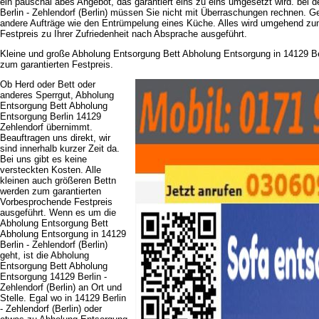
ein pauschal abes Angebot, das garantiert eins zu eins umgesetzt wird. bei 
Berlin - Zehlendorf (Berlin) müssen Sie nicht mit Überraschungen rechnen. 
andere Aufträge wie den Entrümpelung eines Küche. Alles wird umgehend z
Festpreis zu Ihrer Zufriedenheit nach Absprache ausgeführt.
Kleine und große Abholung Entsorgung Bett Abholung Entsorgung in 14129 Berl
zum garantierten Festpreis.
Ob Herd oder Bett oder
anderes Sperrgut, Abholung
Entsorgung Bett Abholung
Entsorgung Berlin 14129
Zehlendorf übernimmt.
Beauftragen uns direkt, wir
sind innerhalb kurzer Zeit da.
Bei uns gibt es keine
versteckten Kosten. Alle
kleinen auch größeren Bettn
werden zum garantierten
Vorbesprochende Festpreis
ausgeführt. Wenn es um die
Abholung Entsorgung Bett
Abholung Entsorgung in 14129
Berlin - Zehlendorf (Berlin)
geht, ist die Abholung
Entsorgung Bett Abholung
Entsorgung 14129 Berlin -
Zehlendorf (Berlin) an Ort und
Stelle. Egal wo in 14129 Berlin
- Zehlendorf (Berlin) oder