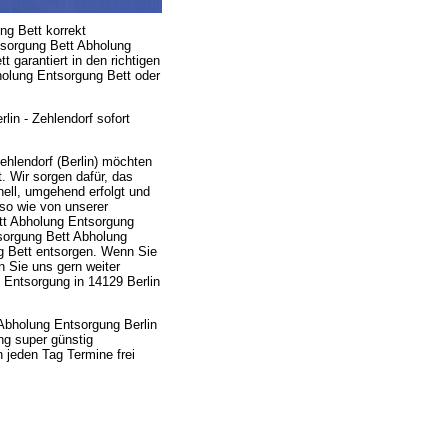
ng Bett korrekt
tsorgung Bett Abholung
t garantiert in den richtigen
holung Entsorgung Bett oder
in - Zehlendorf sofort
ehlendorf (Berlin) möchten
. Wir sorgen dafür, das
ell, umgehend erfolgt und
so wie von unserer
tt Abholung Entsorgung
tsorgung Bett Abholung
g Bett entsorgen. Wenn Sie
n Sie uns gern weiter
 Entsorgung in 14129 Berlin
Abholung Entsorgung Berlin
ng super günstig
 jeden Tag Termine frei