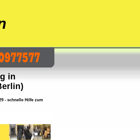
n
g in
erlin)
 - schnelle Hilfe zum