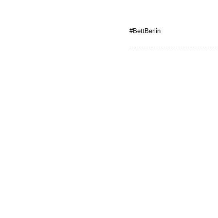
#BettBerlin