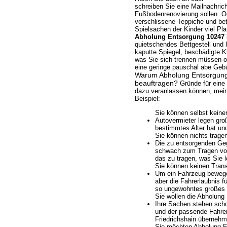
schreiben Sie eine Mailnachrich
Fußbodenrenovierung sollen. O
verschlissene Teppiche und be
Spielsachen der Kinder viel Pl
Abholung Entsorgung 10247 B
quietschendes Bettgestell und
kaputte Spiegel, beschädigte 
was Sie sich trennen müssen od
eine geringe pauschal abe Geb
Warum Abholung Entsorgung 
beauftragen?
Gründe für eine 
dazu veranlassen können, meine
Beispiel:
Sie können selbst keine
Autovermieter legen gro
bestimmtes Alter hat und
Sie können nichts trage
Die zu entsorgenden Gege
schwach zum Tragen von 
das zu tragen, was Sie 
Sie können keinen Trans
Um ein Fahrzeug bewegen
aber die Fahrerlaubnis fü
so ungewohntes großes 
Sie wollen die Abholung 
Ihre Sachen stehen scho
und der passende Fahrer
Friedrichshain übernehm
Sie möchten Abholung En