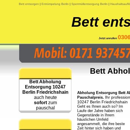
Bett entsorgen
|
Entrümpelung Berlin
|
Sperrmüllentsorgung Berlin
|
Haushaltsauflö
Bett ent
030
Jetzt anrufen
Bett Abho
Bett Abholung
Entsorgung 10247
Berlin Friedrichshain
Abholung Entsorgung Bett Ab
auch heute
Ihr professio
Pauschalpreis.
10247 Berlin Friedrichshain
sofort
zum
Geht es Ihnen auch so? Im
pauschal
Laufe der Jahre haben sich
Gegenstände in Ihrem
häuslichen Umfeld
angesammelt, die ihre beste
Zeit hinter sich haben und