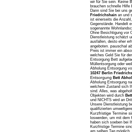
Keine B
wir für Sie sein.
brauchen schnelle Hilfe
Dann sind Sie bei uns g
Friedrichshain
an und s
ist einerseits die Anza
Gegenstände. Handelt es
sogenannte Wohnlandsch
Ohne Besichtigung vor Or
Dienstleistung schätzt u
ausfallen, desto eher e
pauschal a
angeboten.
Preis ist immer ein abso
welches Geld Sie für de
Entsorgung Bett aufgelad
Müllentsorgung oder weil
Abholung Entsorgung vo
10247 Berlin Friedrich
Entsorgung
Bett Abho
Abholung Entsorgung nach
welchem Zustand sich Ih
sind. Alles, was abgeho
Objekten wird durch
Bet
und NICHTS wird an Dri
Unsere Dienstleistung be
qualifizierten umweltge
Kurzfristige Termine s
loswerden, um mit dem f
haben sich soeben bei I
Kurzfristige Termine sin
am selben Tag möglich. 