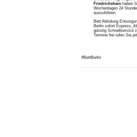
Friedrichshain
haben Si
Wochentagen 24 Stunden
auszuführen.
Bett Abholung Entsorgun
Berlin sofort Express_A
günstig Schnellservice
Termine frei rufen Sie j
#BettBerlin