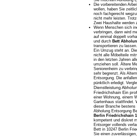
Die vorbereitenden Arbe
wollen, haben Sie zeit
noch fachgerecht wegzub
nicht mehr leisten. Trot
Zwei Haushalte werden
Wenn Menschen sich ine
verbringen, dann wird me
auf einmal doppelt vorha
und durch
Bett Abholun
transportieren zu lassen
Ein Umzug steht an. Die
nicht alle Möbelteile m
in den letzten Jahren a
umziehen soll. Ältere M
Seniorenheim zu verbring
sehr begrenzt. Als Alter
Entsorgung. Die anfalle
pünktlich erledigt. Verg
Dienstleistung Abholu
Friedrichshain
Ein pro
einer Wohnung, einem W
Gartenhaus stattfindet. 
dieser Branche bestens 
Abholung Entsorgung Bett
Berlin Friedrichshain 
kompetent und diskret mi
Entsorger vollends verl
Bett in 10247 Berlin Fr
Sie einen zuverlässigen