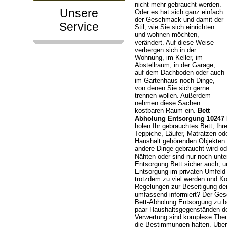
nicht mehr gebraucht werden.
Unsere
Oder es hat sich ganz einfach
der Geschmack und damit der
Service
Stil, wie Sie sich einrichten
und wohnen möchten,
verändert. Auf diese Weise
verbergen sich in der
Wohnung, im Keller, im
Abstellraum, in der Garage,
auf dem Dachboden oder auch
im Gartenhaus noch Dinge,
von denen Sie sich gerne
trennen wollen. Außerdem
nehmen diese Sachen
kostbaren Raum ein.
Bett
Abholung Entsorgung 10247 B
holen Ihr gebrauchtes Bett, Ih
Teppiche, Läufer, Matratzen o
Haushalt gehörenden Objekten h
andere Dinge gebraucht wird od
Nähten oder sind nur noch unte
Entsorgung Bett sicher auch, u
Entsorgung im privaten Umfeld
trotzdem zu viel werden und Ko
Regelungen zur Beseitigung der
umfassend informiert? Der Ges
Bett-Abholung Entsorgung zu be
paar Haushaltsgegenständen de
Verwertung sind komplexe Them
die Bestimmungen halten. Überl