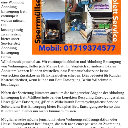
eine Wohnung
Abholung
Entsorgung Bett
entrümpelt
werden müssen.
Um
kostengünstig
zu entlasten,
bietet unser
Service Bett
Abholung
Entsorgung
Berlin
Wilhelmsruh pauschal an. Wir entrümpeln abholen und Abholung Entsorgung
von Wohnungen, Keller jede Menge Bett. Im Vergleich zu anderen lokalen
Anbietern können Kunden feststellen, dass Bettpauschalservice keine
versteckten Zusatzkosten für Extraarbeiten erheben. Dies bedeutet für Kunden
Kostensicherheit, wenn Kunde mit Bett Entsorgung Berlin Wilhelmsruh
beauftragen.
Neben der Sortierung kümmern auch um die fachgerechte Abgabe der Abholung
Entsorgung Bett Müllbestände bei den korrekten Recycling Entsorgungsstellen.
Unser @Bett Entsorgung @Berlin Wilhelmsruh Bettrecyclingdienst Service
Sofortdienst Bett Entsorgung bietet Komplett Bett Entsorgungservice so dass
Kunden sich hierbei um nichts kümmern müssen.
Möglicherweise möchte jemand mit einer Wohnungsauflösungsaktion oder
Hausauflösungaktion beauftragen, die sich nach einer pauschalen Zuordnung