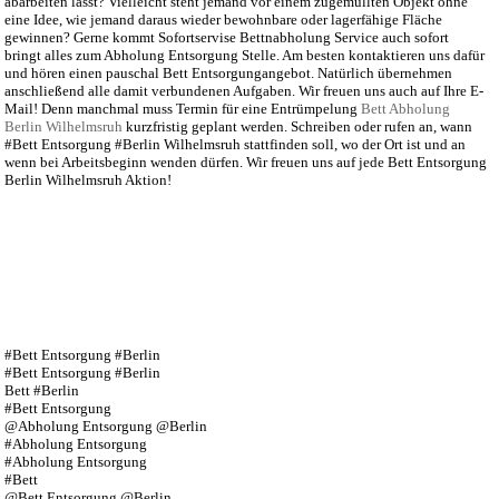
abarbeiten lässt? Vielleicht steht jemand vor einem zugemüllten Objekt ohne
eine Idee, wie jemand daraus wieder bewohnbare oder lagerfähige Fläche
gewinnen? Gerne kommt Sofortservise Bettnabholung Service auch sofort
bringt alles zum Abholung Entsorgung Stelle. Am besten kontaktieren uns dafür
und hören einen pauschal Bett Entsorgungangebot. Natürlich übernehmen
anschließend alle damit verbundenen Aufgaben. Wir freuen uns auch auf Ihre E-
Mail! Denn manchmal muss Termin für eine Entrümpelung
Bett Abholung
Berlin Wilhelmsruh
kurzfristig geplant werden. Schreiben oder rufen an, wann
#Bett Entsorgung #Berlin Wilhelmsruh stattfinden soll, wo der Ort ist und an
wenn bei Arbeitsbeginn wenden dürfen. Wir freuen uns auf jede Bett Entsorgung
Berlin Wilhelmsruh Aktion!
#Bett Entsorgung #Berlin
#Bett Entsorgung #Berlin
Bett #Berlin
#Bett Entsorgung
@Abholung Entsorgung @Berlin
#Abholung Entsorgung
#Abholung Entsorgung
#Bett
@Bett Entsorgung @Berlin