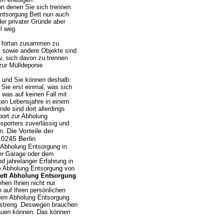
on denen Sie sich trennen
ntsorgung Bett nun auch
er privater Gründe aber
l weg.
n fortan zusammen zu
t sowie andere Objekte sind
v, sich davon zu trennen
ur Mülldeponie
ge und Sie können deshalb
Sie erst einmal, was sich
was auf keinen Fall mit
ten Lebensjahre in einem
de sind dort allerdings
port zur Abholung
sporters zuverlässig und
Die Vorteile der
en.
10245 Berlin
e Abholung Entsorgung in
er Garage oder dem
d jahrelanger Erfahrung in
ie Abholung Entsorgung von
ett Abholung Entsorgung
tehen Ihnen nicht nur
 auf Ihren persönlichen
beim Abholung Entsorgung
t streng. Deswegen brauchen
trauen können. Das können