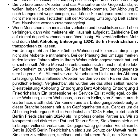
Die vorbereitenden Arbeiten und das Aussortieren der Gegenstände, v
wollen, haben Sie zeitlich noch gerade hinbekommen. Den Abholung E
noch fachgerecht wegzubringen, das könne Sie aufgrund beruflicher od
nicht mehr leisten. Trotzdem soll der Abholung Entsorgung Bett schnel
Zwei Haushalte werden zusammengelegt.
Wenn Menschen sich ineinander verlieben und beschließen das Lebe
verbringen, dann wird meistens ein Haushalt aufgelöst. Zahlreiche Bet
auf einmal doppelt vorhanden und überflüssig. Ein verständliches Moti
und durch
Bett Abholung Entsorgung 10245 Berlin Friedrichshain
z
transportieren zu lassen.
Ein Umzug steht an. Die zukünftige Wohnung ist kleiner als die jetzi
nicht alle Möbelteile mitnehmen. Bei der Planung des Umzugs merken 
in den letzten Jahren alles in Ihrem Wohnumfeld angesammelt hat und 
umziehen soll. Ältere Menschen entscheiden sich manchmal, ihre letz
Seniorenheim zu verbringen. Die Stellflächen für Einrichtungsgegenstän
sehr begrenzt. Als Alternative zum Verschenken bleibt nur der Abtrans
Entsorgung. Die anfallenden Arbeiten werden von dem Fahrer des Tran
pünktlich erledigt. Vergleichbar, als würden Sie das alles selbst mach
Dienstleistung Abholung Entsorgung Bett Abholung Entsorgung 
Friedrichshain
Ein professioneller Service
Es ist völlig egal, ob di
einer Wohnung, einem Wohnhaus, aus dem Keller, von Zimmer, aus d
Gartenhaus stattfindet. Wir kennen uns als Entsorgungsbetrieb aufgrun
dieser Branche bestens mit allen Gepflogenheiten aus. Geht es um d
Abholung Entsorgung Bett in Friedrichshain 10245 Berlin, bietet sich
B
Berlin Friedrichshain 10243
als Ihr professioneller Partner an. Wir s
kompetent und diskret mit Rat und Tat zur Seite, Sie können sich auch
Entsorger vollends verlassen. Die gegenwärtig geltenden Richtlinien 
Bett in 10245 Berlin Friedrichshain sind zum Schutz der Umwelt rech
Sie einen zuverlässigen, seriösen und erfahrenen Profi, dem Sie ver