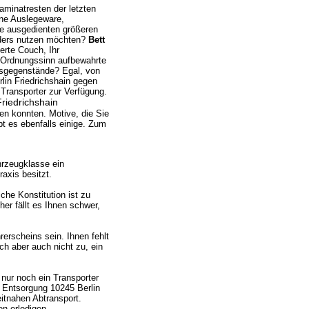
aminatresten der letzten
ne Auslegeware,
ie ausgedienten größeren
anders nutzen möchten?
Bett
erte Couch, Ihr
n Ordnungssinn aufbewahrte
nsgegenstände? Egal, von
lin Friedrichshain gegen
Transporter zur Verfügung.
riedrichshain
en konnten. Motive, die Sie
t es ebenfalls einige. Zum
hrzeugklasse ein
axis besitzt.
che Konstitution ist zu
er fällt es Ihnen schwer,
rscheins sein. Ihnen fehlt
ich aber auch nicht zu, ein
 nur noch ein Transporter
 Entsorgung 10245 Berlin
itnahen Abtransport.
n erledigen.