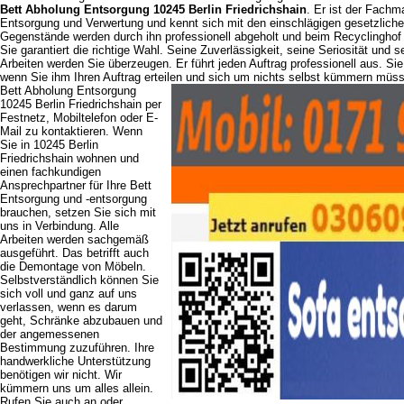
Bett Abholung Entsorgung 10245 Berlin Friedrichshain
. Er ist der Fach
Entsorgung und Verwertung und kennt sich mit den einschlägigen gesetzlich
Gegenstände werden durch ihn professionell abgeholt und beim Recyclinghof v
Sie garantiert die richtige Wahl. Seine Zuverlässigkeit, seine Seriosität und s
Arbeiten werden Sie überzeugen. Er führt jeden Auftrag professionell aus. Sie
wenn Sie ihm Ihren Auftrag erteilen und sich um nichts selbst kümmern müs
Bett Abholung Entsorgung
10245 Berlin Friedrichshain per
Festnetz, Mobiltelefon oder E-
Mail zu kontaktieren. Wenn
Sie in 10245 Berlin
Friedrichshain wohnen und
einen fachkundigen
Ansprechpartner für Ihre Bett
Entsorgung und -entsorgung
brauchen, setzen Sie sich mit
uns in Verbindung. Alle
Arbeiten werden sachgemäß
ausgeführt. Das betrifft auch
die Demontage von Möbeln.
Selbstverständlich können Sie
sich voll und ganz auf uns
verlassen, wenn es darum
geht, Schränke abzubauen und
der angemessenen
Bestimmung zuzuführen. Ihre
handwerkliche Unterstützung
benötigen wir nicht. Wir
kümmern uns um alles allein.
Rufen Sie auch an oder