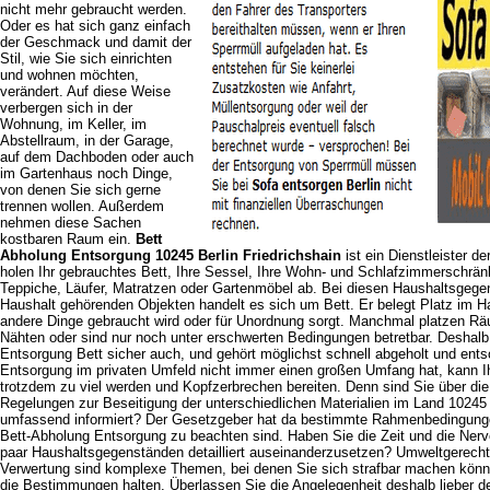
nicht mehr gebraucht werden.
Oder es hat sich ganz einfach
der Geschmack und damit der
Stil, wie Sie sich einrichten
und wohnen möchten,
verändert. Auf diese Weise
verbergen sich in der
Wohnung, im Keller, im
Abstellraum, in der Garage,
auf dem Dachboden oder auch
im Gartenhaus noch Dinge,
von denen Sie sich gerne
trennen wollen. Außerdem
nehmen diese Sachen
kostbaren Raum ein.
Bett
Abholung Entsorgung 10245 Berlin Friedrichshain
ist ein Dienstleister d
holen Ihr gebrauchtes Bett, Ihre Sessel, Ihre Wohn- und Schlafzimmerschränk
Teppiche, Läufer, Matratzen oder Gartenmöbel ab. Bei diesen Haushaltsgeg
Haushalt gehörenden Objekten handelt es sich um Bett. Er belegt Platz im Ha
andere Dinge gebraucht wird oder für Unordnung sorgt. Manchmal platzen Rä
Nähten oder sind nur noch unter erschwerten Bedingungen betretbar. Deshalb 
Entsorgung Bett sicher auch, und gehört möglichst schnell abgeholt und ents
Entsorgung im privaten Umfeld nicht immer einen großen Umfang hat, kann 
trotzdem zu viel werden und Kopfzerbrechen bereiten. Denn sind Sie über die
Regelungen zur Beseitigung der unterschiedlichen Materialien im Land 10245 
umfassend informiert? Der Gesetzgeber hat da bestimmte Rahmenbedingungen
Bett-Abholung Entsorgung zu beachten sind. Haben Sie die Zeit und die Nerv
paar Haushaltsgegenständen detailliert auseinanderzusetzen? Umweltgerech
Verwertung sind komplexe Themen, bei denen Sie sich strafbar machen könne
die Bestimmungen halten. Überlassen Sie die Angelegenheit deshalb lieber d