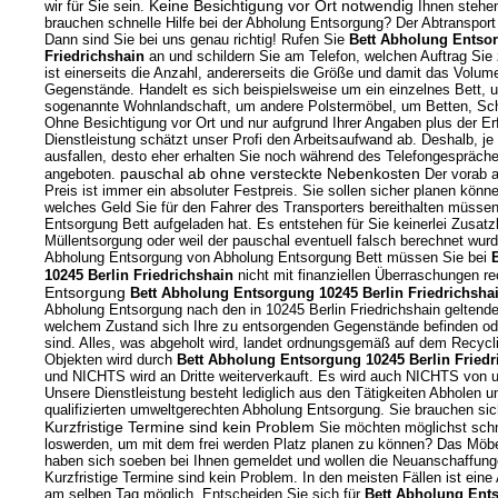
Keine Besichtigung vor Ort notwendig
wir für Sie sein.
Ihnen stehe
brauchen schnelle Hilfe bei der Abholung Entsorgung? Der Abtransport
Dann sind Sie bei uns genau richtig! Rufen Sie
Bett Abholung Entsor
Friedrichshain
an und schildern Sie am Telefon, welchen Auftrag Sie
ist einerseits die Anzahl, andererseits die Größe und damit das Volu
Gegenstände. Handelt es sich beispielsweise um ein einzelnes Bett, u
sogenannte Wohnlandschaft, um andere Polstermöbel, um Betten, Sc
Ohne Besichtigung vor Ort und nur aufgrund Ihrer Angaben plus der Erf
Dienstleistung schätzt unser Profi den Arbeitsaufwand ab. Deshalb, je
ausfallen, desto eher erhalten Sie noch während des Telefongespräche
pauschal ab ohne versteckte Nebenkosten
angeboten.
Der vorab 
Preis ist immer ein absoluter Festpreis. Sie sollen sicher planen kön
welches Geld Sie für den Fahrer des Transporters bereithalten müssen
Entsorgung Bett aufgeladen hat. Es entstehen für Sie keinerlei Zusatz
Müllentsorgung oder weil der pauschal eventuell falsch berechnet wur
Abholung Entsorgung von Abholung Entsorgung Bett müssen Sie bei
10245 Berlin Friedrichshain
nicht mit finanziellen Überraschungen r
Entsorgung
Bett Abholung Entsorgung 10245 Berlin Friedrichsha
Abholung Entsorgung nach den in 10245 Berlin Friedrichshain geltenden
welchem Zustand sich Ihre zu entsorgenden Gegenstände befinden oder
sind. Alles, was abgeholt wird, landet ordnungsgemäß auf dem Recyc
Objekten wird durch
Bett Abholung Entsorgung 10245 Berlin Friedr
und NICHTS wird an Dritte weiterverkauft. Es wird auch NICHTS von
Unsere Dienstleistung besteht lediglich aus den Tätigkeiten Abholen u
qualifizierten umweltgerechten Abholung Entsorgung. Sie brauchen s
Kurzfristige Termine sind kein Problem
Sie möchten möglichst schne
loswerden, um mit dem frei werden Platz planen zu können? Das Möbe
haben sich soeben bei Ihnen gemeldet und wollen die Neuanschaffung
Kurzfristige Termine sind kein Problem. In den meisten Fällen ist ei
am selben Tag möglich. Entscheiden Sie sich für
Bett Abholung Ents