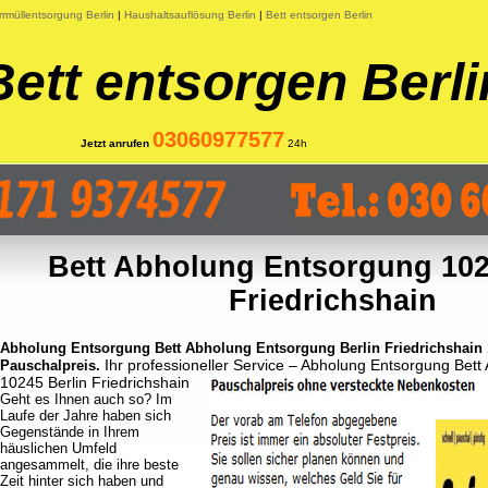
rmüllentsorgung Berlin
|
Haushaltsauflösung Berlin
|
Bett entsorgen Berlin
Bett entsorgen Berli
03060977577
Jetzt anrufen
24h
Bett Abholung Entsorgung 102
Friedrichshain
Abholung Entsorgung Bett Abholung Entsorgung Berlin Friedrichshain 1
Ihr professioneller Service – Abholung Entsorgung Bett
Pauschalpreis.
10245 Berlin Friedrichshain
Geht es Ihnen auch so? Im
Laufe der Jahre haben sich
Gegenstände in Ihrem
häuslichen Umfeld
angesammelt, die ihre beste
Zeit hinter sich haben und