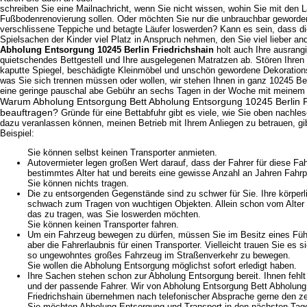
schreiben Sie eine Mailnachricht, wenn Sie nicht wissen, wohin Sie mit den L
Fußbodenrenovierung sollen. Oder möchten Sie nur die unbrauchbar geworde
verschlissene Teppiche und betagte Läufer loswerden? Kann es sein, dass d
Spielsachen der Kinder viel Platz in Anspruch nehmen, den Sie viel lieber 
Abholung Entsorgung 10245 Berlin Friedrichshain
holt auch Ihre ausrangi
quietschendes Bettgestell und Ihre ausgelegenen Matratzen ab. Stören Ihre
kaputte Spiegel, beschädigte Kleinmöbel und unschön gewordene Dekoratio
was Sie sich trennen müssen oder wollen, wir stehen Ihnen in ganz 10245 Ber
eine geringe pauschal abe Gebühr an sechs Tagen in der Woche mit meinem 
Warum Abholung Entsorgung Bett Abholung Entsorgung 10245 Berlin F
beauftragen?
Gründe für eine Bettabfuhr gibt es viele, wie Sie oben nachles
dazu veranlassen können, meinen Betrieb mit Ihrem Anliegen zu betrauen, gib
Beispiel:
Sie können selbst keinen Transporter anmieten.
Autovermieter legen großen Wert darauf, dass der Fahrer für diese Fa
bestimmtes Alter hat und bereits eine gewisse Anzahl an Jahren Fahrpr
Sie können nichts tragen.
Die zu entsorgenden Gegenstände sind zu schwer für Sie. Ihre körperli
schwach zum Tragen von wuchtigen Objekten. Allein schon vom Alter h
das zu tragen, was Sie loswerden möchten.
Sie können keinen Transporter fahren.
Um ein Fahrzeug bewegen zu dürfen, müssen Sie im Besitz eines Führe
aber die Fahrerlaubnis für einen Transporter. Vielleicht trauen Sie es s
so ungewohntes großes Fahrzeug im Straßenverkehr zu bewegen.
Sie wollen die Abholung Entsorgung möglichst sofort erledigt haben.
Ihre Sachen stehen schon zur Abholung Entsorgung bereit. Ihnen fehlt
und der passende Fahrer. Wir von Abholung Entsorgung Bett Abholung
Friedrichshain übernehmen nach telefonischer Absprache gerne den ze
Sie möchten Abholung Entsorgung und Transport in den nächsten Tage