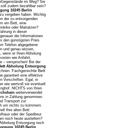
nGegenstände im Weg? Sie
 soll zudem bezahlbar sein?
gung 10245 Berlin
 zu vergeben haben. Wichtig
men der zu entsorgenden
m ein Bett, eine
hränke oder Matratzen?
ahrung in dieser
 genauer die Informationen
s den günstigsten Preis
am Telefon abgegebene
nen und genau wissen,
, wenn er Ihren Abholung
kosten wie Anfahrt,
de – versprochen! Bei der
Bett Abholung Entsorgung
Fachgerechte Bett
echnen.
in
garantiert eine effektive
 Vorschriften. Egal, in
 wie wertvoll sie eventuell
linghof. NICHTS von Ihren
ichshain
weiterverwendet
 uns in Zahlung genommen.
nd Transport zur
ich um nichts zu kümmern.
ll Ihre alten Bett
lhaus oder der Spediteur
en noch heute ausliefern?
ne Abholung Entsorgung noch
orgung 10245 Berlin