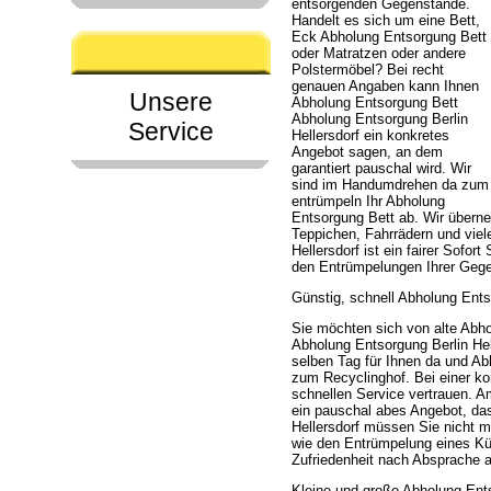
entsorgenden Gegenstände.
Handelt es sich um eine Bett,
Eck Abholung Entsorgung Bett
oder Matratzen oder andere
Polstermöbel? Bei recht
genauen Angaben kann Ihnen
Unsere
Abholung Entsorgung Bett
Abholung Entsorgung Berlin
Service
Hellersdorf ein konkretes
Angebot sagen, an dem
garantiert pauschal wird. Wir
sind im Handumdrehen da zum
entrümpeln Ihr Abholung
Entsorgung Bett ab. Wir über
Teppichen, Fahrrädern und vie
Hellersdorf ist ein fairer Sofo
den Entrümpelungen Ihrer Gege
Günstig, schnell Abholung Ents
Sie möchten sich von alte Abho
Abholung Entsorgung Berlin Hell
selben Tag für Ihnen da und Ab
zum Recyclinghof. Bei einer k
schnellen Service vertrauen. 
ein pauschal abes Angebot, das
Hellersdorf müssen Sie nicht 
wie den Entrümpelung eines Kü
Zufriedenheit nach Absprache a
Kleine und große Abholung Ents