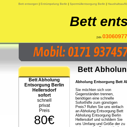
Bett entsorgen
|
Entrümpelung Berlin
|
Sperrmüllentsorgung Berlin
|
Haushaltsauflö
Bett ent
0306097
24h
Bett Abholun
Bett Abholung
Abholung Entsorgung Bett Ab
Entsorgung Berlin
Hellersdorf
Sie möchten sich von
Gegenständen trennen,
sofort
benötigen eine schnelle
schnell
Soforthilfe zum günstigen
privat
Preis? Rufen Sie uns einfach
Preis
an Abholung Entsorgung Bett
80€
Abholung Entsorgung Berlin
Hellersdorf und schildern Sie
uns Umfang und Größe der zu