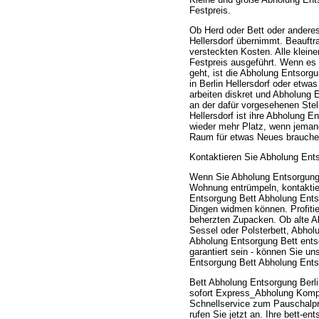
Festpreis.
Ob Herd oder Bett oder andere
Hellersdorf übernimmt. Beauftra
versteckten Kosten. Alle klei
Festpreis ausgeführt. Wenn es 
geht, ist die Abholung Entsorgu
in Berlin Hellersdorf oder etw
arbeiten diskret und Abholung 
an der dafür vorgesehenen Stel
Hellersdorf ist ihre Abholung E
wieder mehr Platz, wenn jemand
Raum für etwas Neues brauche
Kontaktieren Sie Abholung Ents
Wenn Sie Abholung Entsorgung 
Wohnung entrümpeln, kontaktier
Entsorgung Bett Abholung Entso
Dingen widmen können. Profitie
beherzten Zupacken. Ob alte Ab
Sessel oder Polsterbett, Abhol
Abholung Entsorgung Bett entso
garantiert sein - können Sie un
Entsorgung Bett Abholung Entso
Bett Abholung Entsorgung Berl
sofort Express_Abholung Komple
Schnellservice zum Pauschalp
rufen Sie jetzt an. Ihre bett-